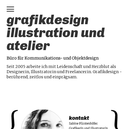
STARTSEITE
KONTAKT
grafikdesign
CORPORATE DESIGN
illustration und
PRINT
atelier
ILLUSTRATION
PLAKATE
LOGOS
Büro für Kommunikations- und Objektdesign
WEIHNACHTSKARTEN &
Seit 2005 arbeite ich mit Leidenschaft und Herzblut als
Designerin, Illustratorin und Freelancerin. Grafikdesign -
EINLADUNGEN
berührend, zeitlos und einprägsam.
GEORGIASZ
BÜHNENBILDER
IMPRESSUM
DATENSCHUTZ