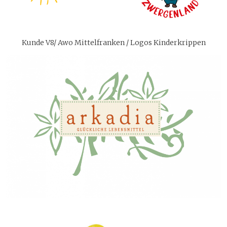
Kunde V8/ Awo Mittelfranken / Logos Kinderkrippen